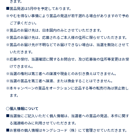
きます。
■賞品発送は5月中を予定しております。
※やむを得ない事情により賞品の発送が若干遅れる場合がありますので予め
ご了承ください。
※賞品のお届け先は、日本国内のみとさせていただきます。
※賞品のお届け先は、応募されるご本人様の住所に限らせていただきます。
※賞品のお届け先が不明などでお届けできない場合は、当選を無効とさせて
いただきます。
※応募の受付、当選確認に関するお問合せ、及び応募後の住所等変更はお受
けできません。
※当選の権利は第三者への譲渡や現金とのお引き換えはできません。
※当選の賞品を第三者へ譲渡、または換金することはできません。
※本キャンペーンの賞品をオークションに出品する等の転売行為は禁止致し
ます。
○個人情報について
■当選後にご記入いただく個人情報は、当選者への賞品の発送、本件に関す
る諸連絡のみに利用させていただきます。
■お客様の個人情報はキングレコード（株）にて管理させていただきます。