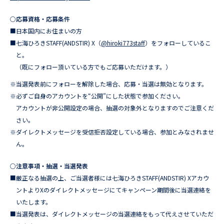
○応募資格・応募条件
■日本国内にお住まいの方
■七海ひろきSTAFF(ANDSTIR) X（
@hiroki773staff
）をフォローしているこ
と。
（既にフォロー頂いている方でもご応募いただけます。）
※当選発表前にフォローを解除した場合、応募・当選は無効となります。
※必ずご自身のアカウントを“公開”にした状態で参加ください。
アカウントが非公開設定の場合、抽選の対象外となりますのでご注意くだ
さい。
※ダイレクトメッセージを受信拒否設定している場合、参加とみなされませ
ん。
○注意事項・抽選・当選発表
■厳正なる抽選の上、ご当選者様には七海ひろきSTAFF(ANDSTIR) Xアカウ
ントよりXのダイレクトメッセージにてキャンペーン期間後に当選連絡を
いたします。
■当選発表は、ダイレクトメッセージの当選連絡をもって代えさせていただ