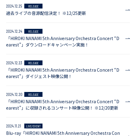
2024.12.25
RELEASE
過去ライブの音源配信決定！ ※12/25更新
2024.12.24
RELEASE
「HIROKI NANAMI 5th Anniversary Orchestra Concert “D
earest”」ダウンロードキャンペーン実施！
2024.12.23
RELEASE
「HIROKI NANAMI 5th Anniversary Orchestra Concert “D
earest”」ダイジェスト映像公開！
2024.12.20
RELEASE
「HIROKI NANAMI 5th Anniversary Orchestra Concert “D
earest”」に収録されるコンサート映像公開！ ※12/20更新
2024.11.21
LIVE/EVENT
Blu-ray「HIROKI NANAMI 5th Anniversary Orchestra Con