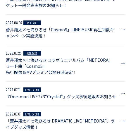
ケット一般発売実施のお知らせ！
2025.08.07
RELEASE
蒼井翔太×七海ひろき「CosmoS」LINE MUSIC再生回数キ
ャンペーン実施決定！
2025.07.23
RELEASE
蒼井翔太×七海ひろき コラボミニアルバム「METEORA」
リード曲「CosmoS」
先行配信＆MVプレミア公開日時決定！
2025.07.11
LIVE/EVENT
『One-man LIVE773“Crystal”』グッズ事後通販のお知らせ
2025.07.01
LIVE/EVENT
「蒼井翔太×七海ひろき DRAMATIC LIVE “METEORA”」ラ
イブグッズ情報！