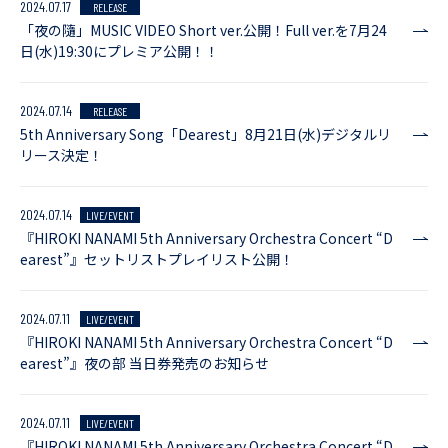
2024.07.17
RELEASE
「夜の隨」MUSIC VIDEO Short ver.公開！Full ver.を7月24
日(水)19:30にプレミア公開！！
2024.07.14
RELEASE
5th Anniversary Song「Dearest」8月21日(水)デジタルリ
リース決定！
2024.07.14
LIVE/EVENT
『HIROKI NANAMI 5th Anniversary Orchestra Concert “D
earest”』セットリストプレイリスト公開！
2024.07.11
LIVE/EVENT
『HIROKI NANAMI 5th Anniversary Orchestra Concert “D
earest”』夜の部 当日券発売のお知らせ
2024.07.11
LIVE/EVENT
『HIROKI NANAMI 5th Anniversary Orchestra Concert “D