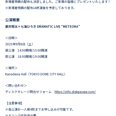
来場者特典の配布も決定しました。ご来場の皆様にプレゼントいたします！
※来場者特典の配布は終演後を予定しております。
公演概要
蒼井翔太×七海ひろき DRAMATIC LIVE “METEORA”
＜日時＞
2025年9月6日（土）
昼公演 14:00開場/15:00開演
夜公演 18:00開場/19:00開演
＜場所＞
Kanadevia Hall（TOKYO DOME CITY HALL）
＜問い合わせ＞
ディスクガレージ問合せフォーム
https://info.diskgarage.com/
【注意事項】
※各公演お一人様4枚までお申し込みが可能です。
※ドリンク代別途必要