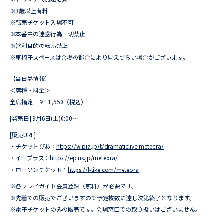
※3歳以上有料
※転売チケット入場不可
※本番中の迷惑行為一切禁止
※営利目的の転売禁止
※車椅子スペースは会場の都合により見えづらい場合がございます。
【当日券情報】
＜席種・料金＞
全席指定 ￥11,550（税込）
[発売日] 9月6日(土)0:00～
[販売URL]
・チケットぴあ：
https://w.pia.jp/t/dramaticlive-meteora/
・イープラス：
https://eplus.jp/meteora/
・ローソンチケット：
https://l-tike.com/meteora
※各プレイガイド会員登録（無料）が必要です。
※先着での販売でございますので予定枚数に達し次第終了となります。
※電子チケットのみの販売です。会場窓口での取り扱いはございません。