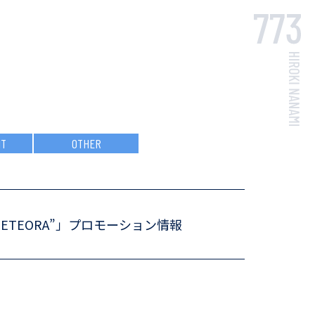
NT
OTHER
E “METEORA”」プロモーション情報