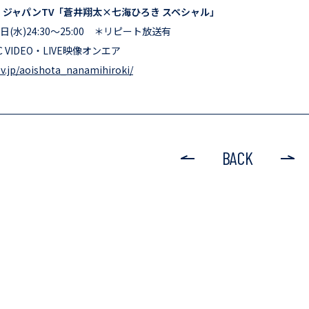
ジャパンTV「蒼井翔太×七海ひろき スペシャル」
(水)24:30～25:00 ＊リピート放送有
 VIDEO・LIVE映像オンエア
v.jp/aoishota_nanamihiroki/
BACK