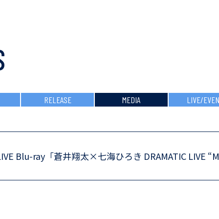
WEB SITE
S
RELEASE
MEDIA
LIVE/EVE
LIVE Blu-ray「蒼井翔太×七海ひろき DRAMATIC LIV