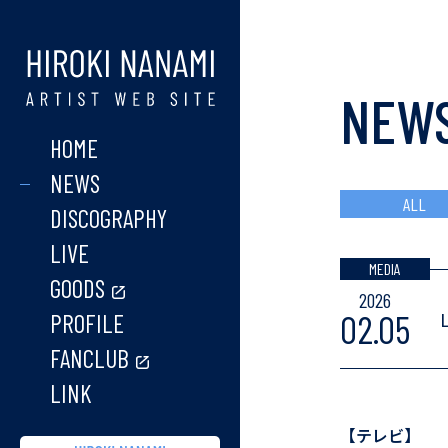
七海ひろき ARTIST 
NEW
HOME
NEWS
ALL
DISCOGRAPHY
LIVE
MEDIA
GOODS
2026
02.05
PROFILE
FANCLUB
LINK
【テレビ】