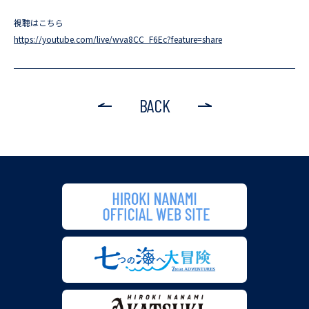
視聴はこちら
https://youtube.com/live/wva8CC_F6Ec?feature=share
BACK