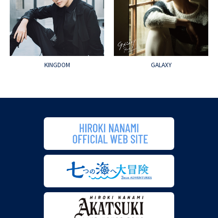
KINGDOM
GALAXY